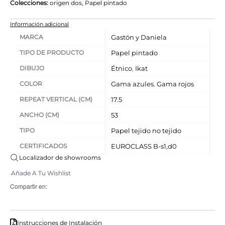
Colecciones:
origen dos
,
Papel pintado
Información adicional
MARCA
Gastón y Daniela
TIPO DE PRODUCTO
Papel pintado
DIBUJO
Étnico
,
Ikat
COLOR
Gama azules
,
Gama rojos
REPEAT VERTICAL (CM)
17.5
ANCHO (CM)
53
TIPO
Papel tejido no tejido
CERTIFICADOS
EUROCLASS B-s1,d0
Localizador de showrooms
Añade A Tu Wishlist
Compartir en:
Instrucciones de Instalación