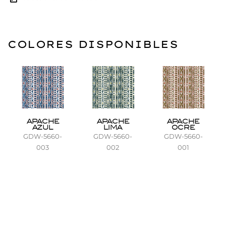
COLORES DISPONIBLES
APACHE
APACHE
APACHE
AZUL
LIMA
OCRE
GDW-5660-
GDW-5660-
GDW-5660-
003
002
001