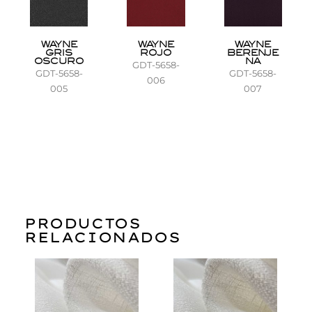
WAYNE
WAYNE
WAYNE
GRIS
ROJO
BERENJE
OSCURO
NA
GDT-5658-
GDT-5658-
GDT-5658-
006
005
007
PRODUCTOS
RELACIONADOS