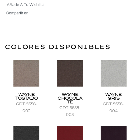
Añade A Tu Wishlist
Compartir en:
COLORES DISPONIBLES
WAYNE
WAYNE
WAYNE
TOSTADO
CHOCOLA
GRIS
TE
GDT-5658-
GDT-5658-
GDT-5658-
002
004
003